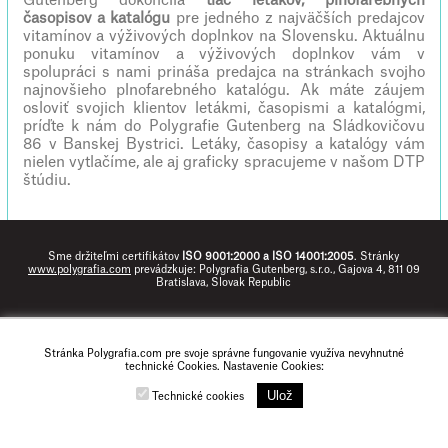
Gutenberg dokončila
tlač letákov, plnofarebných
časopisov a katalógu
pre jedného z najväčších predajcov
vitamínov a výživových doplnkov na Slovensku. Aktuálnu
ponuku vitamínov a výživových doplnkov vám v
spolupráci s nami prináša predajca na stránkach svojho
najnovšieho plnofarebného katalógu. Ak máte záujem
osloviť svojich klientov letákmi, časopismi a katalógmi,
príďte k nám do Polygrafie Gutenberg na Sládkovičovu
86 v Banskej Bystrici. Letáky, časopisy a katalógy vám
nielen vytlačíme, ale aj graficky spracujeme v našom DTP
štúdiu.
Sme držiteľmi certifikátov
ISO 9001:2000 a ISO 14001:2005
. Stránky
www.polygrafia.com
prevádzkuje: Polygrafia Gutenberg, s.r.o., Gajova 4, 811 09
Bratislava, Slovak Republic
Stránka Polygrafia.com pre svoje správne fungovanie využíva nevyhnutné
technické Cookies. Nastavenie Cookies:
Ulož
Technické cookies